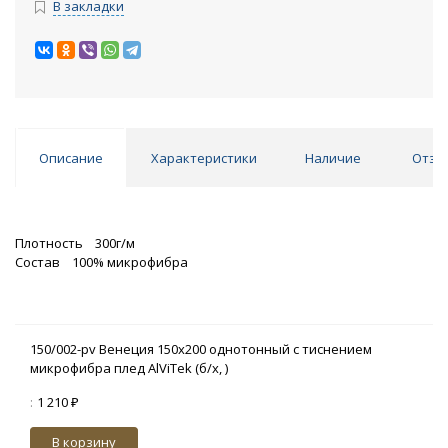
В закладки
Описание
Характеристики
Наличие
Отзы
Плотность 300г/м
Состав 100% микрофибра
150/002-pv Венеция 150х200 однотонный с тиснением
микрофибра плед AlViTek (б/х, )
:
1 210 ₽
В корзину