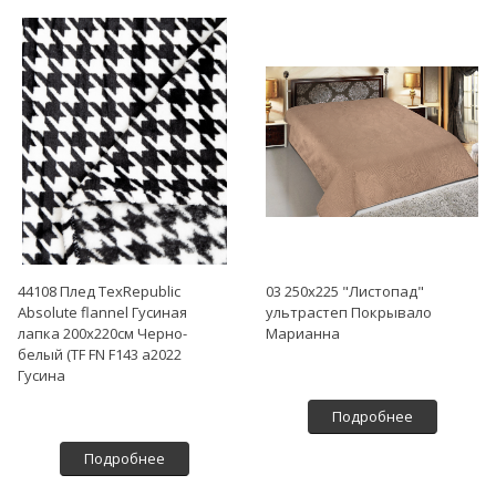
44108 Плед TexRepublic
03 250х225 "Листопад"
Absolute flannel Гусиная
ультрастеп Покрывало
лапка 200х220см Черно-
Марианна
белый (TF FN F143 a2022
Гусина
Подробнее
Подробнее