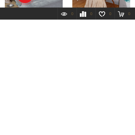
0
0
0
0
14 250х225 Элит+Мех
150(001)-Orrizonte-sp SOFT
Однотонное
PLUSH 150х200 акриловая
комбинированное
микрофибра Плед AlViTek
ультрастеп Покрывало
Марианна
Подробнее
Подробнее