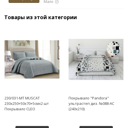
Мало
Товары из этой категории
230/031-MT MUSCAT
Покрывало "Pandora"
230х250+50х70+5смх2 шт
ультрастеп диз. №088-АС
Покрывало CLEO
(240х210)