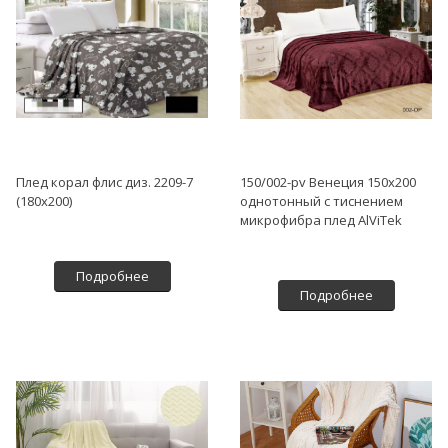
Плед корал флис диз. 2209-7
150/002-pv Венеция 150х200
(180х200)
однотонный с тиснением
микрофибра плед AlViTek
Подробнее
Подробнее