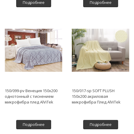
Подробнее
Подробнее
150/099-pv Венеция 150х200
150/017-sp SOFT PLUSH
однотонный с тиснением
150х200 акриловая
микрофибра плед AlViTek
микрофибра Плед AlViTek
Подробнее
Подробнее