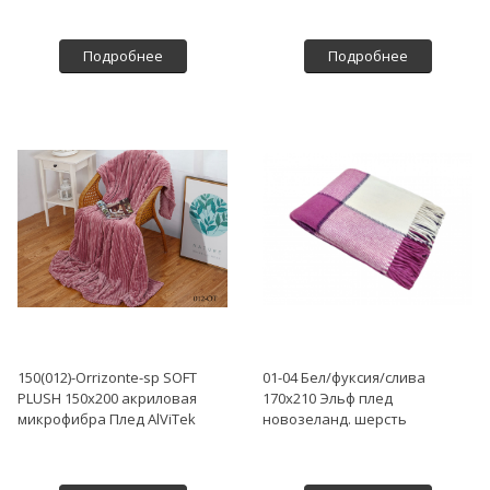
Подробнее
Подробнее
150(012)-Orrizonte-sp SOFT
01-04 Бел/фуксия/слива
PLUSH 150х200 акриловая
170х210 Эльф плед
микрофибра Плед AlViTek
новозеланд. шерсть