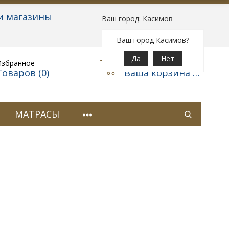
и магазины
Ваш город: Касимов
Вход
|
Регистрация
Ваш город Касимов?
Да
Нет
Избранное
Корзина
Товаров (
0
)
Ваша корзина пуста
МАТРАСЫ