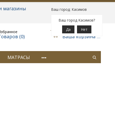
и магазины
Ваш город: Касимов
Вход
|
Регистрация
Ваш город Касимов?
Да
Нет
Избранное
Корзина
Товаров (
0
)
Ваша корзина пуста
МАТРАСЫ