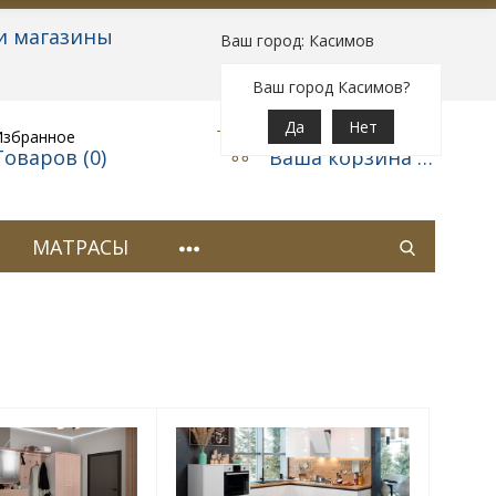
и магазины
Ваш город: Касимов
Вход
|
Регистрация
Ваш город Касимов?
Да
Нет
Избранное
Корзина
Товаров (
0
)
Ваша корзина пуста
МАТРАСЫ