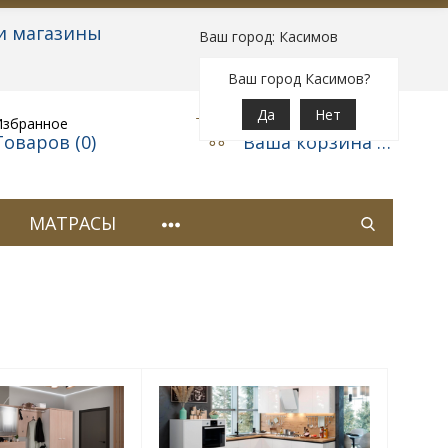
и магазины
Ваш город: Касимов
Вход
|
Регистрация
Ваш город Касимов?
Да
Нет
Избранное
Корзина
Товаров (
0
)
Ваша корзина пуста
МАТРАСЫ