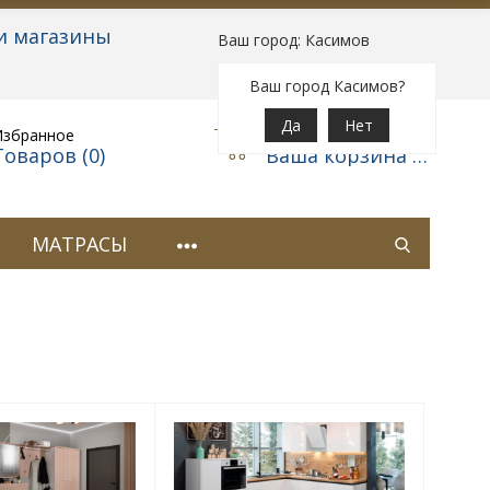
и магазины
Ваш город: Касимов
Вход
|
Регистрация
Ваш город Касимов?
Да
Нет
Избранное
Корзина
Товаров (
0
)
Ваша корзина пуста
МАТРАСЫ