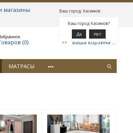
и магазины
Ваш город: Касимов
Вход
|
Регистрация
Ваш город Касимов?
Да
Нет
Избранное
Корзина
Товаров (
0
)
Ваша корзина пуста
МАТРАСЫ