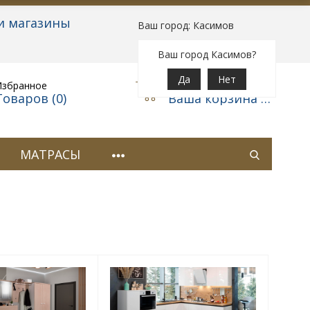
и магазины
Ваш город: Касимов
Вход
|
Регистрация
Ваш город Касимов?
Да
Нет
Избранное
Корзина
Товаров (
0
)
Ваша корзина пуста
МАТРАСЫ