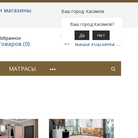
и магазины
Ваш город: Касимов
Вход
|
Регистрация
Ваш город Касимов?
Да
Нет
Избранное
Корзина
Товаров (
0
)
Ваша корзина пуста
МАТРАСЫ