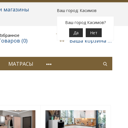
и магазины
Ваш город: Касимов
Вход
|
Регистрация
Ваш город Касимов?
Да
Нет
Избранное
Корзина
Товаров (
0
)
Ваша корзина пуста
МАТРАСЫ