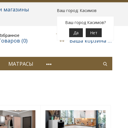
и магазины
Ваш город: Касимов
Вход
|
Регистрация
Ваш город Касимов?
Да
Нет
Избранное
Корзина
Товаров (
0
)
Ваша корзина пуста
МАТРАСЫ