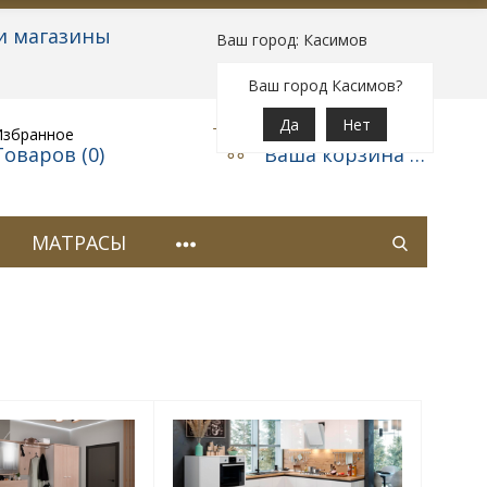
и магазины
Ваш город: Касимов
Вход
|
Регистрация
Ваш город Касимов?
Да
Нет
Избранное
Корзина
Товаров (
0
)
Ваша корзина пуста
МАТРАСЫ