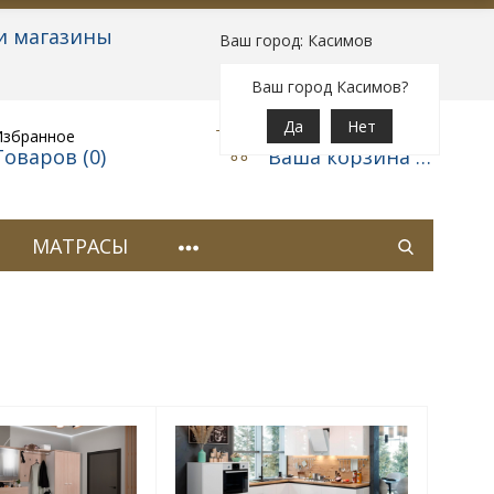
и магазины
Ваш город: Касимов
Вход
|
Регистрация
Ваш город Касимов?
Да
Нет
Избранное
Корзина
Товаров (
0
)
Ваша корзина пуста
МАТРАСЫ