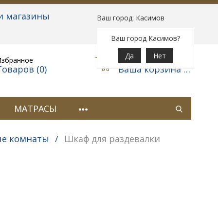
и магазины
Ваш город: Касимов
Вход
|
Регистрация
Ваш город Касимов?
Да
Нет
Избранное
Корзина
Товаров (
0
)
Ваша корзина пуста
МАТРАСЫ
ые комнаты
/
Шкаф для раздевалки